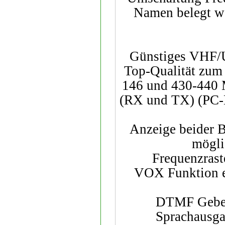
Namen belegt w
Günstiges VHF/U
Top-Qualität zum 
146 und 430-440 
(RX und TX) (PC-K
Anzeige beider B
mögli
Frequenzraste
VOX Funktion ei
DTMF Geber 
Sprachausgab