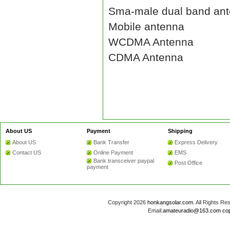
Sma-male dual band an
Mobile antenna
WCDMA Antenna
CDMA Antenna
About US
Payment
Shipping
About US
Bank Transfer
Express Delivery
Contact US
Online Payment
EMS
Bank transceiver paypal
Post Office
payment
Copyright 2026
honkangsolar.com
. All Rights 
Email:
amateuradio@163.com
co