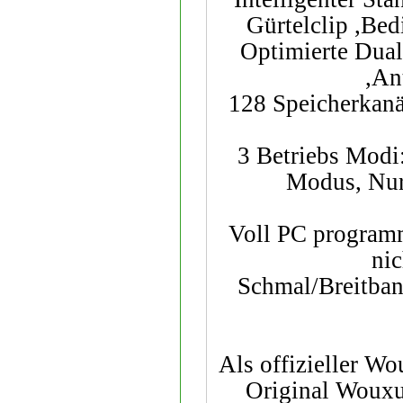
Gürtelclip ,Bed
Optimierte Dual
,An
128 Speicherkanä
3 Betriebs Modi
Modus, Nur
Voll PC programm
nic
Schmal/Breitban
Als offizieller Wo
Original Wouxu